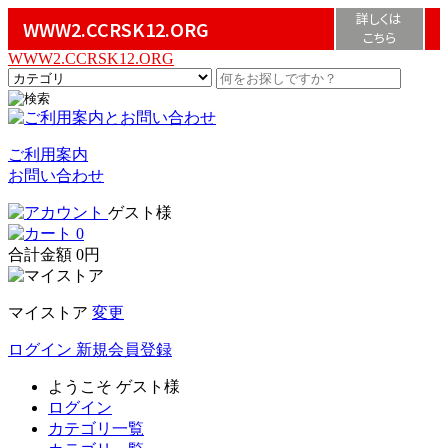
詳しくは
WWW2.CCRSK12.ORG
こちら
WWW2.CCRSK12.ORG
ご利用案内
お問い合わせ
ゲスト様
0
合計金額
0円
マイストア
変更
ログイン
新規会員登録
ようこそ
ゲスト様
ログイン
カテゴリ一覧