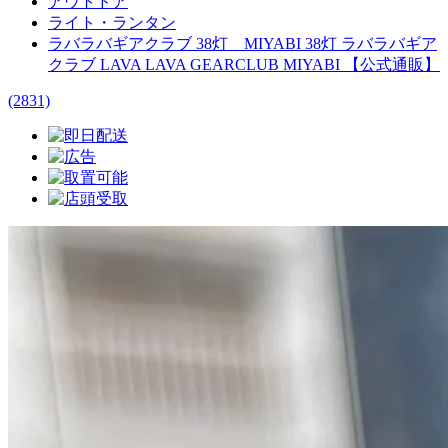
アウトドア
ライト・ランタン
ラバラバギアクラブ 38灯 MIYABI 38灯 ラバラバギア
クラブ LAVA LAVA GEARCLUB MIYABI 【公式通販】
(2831)