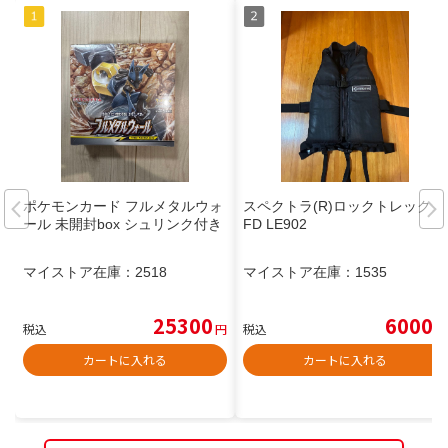
ポケモンカード フルメタルウォ
スペクトラ(R)ロックトレックP
ール 未開封box シュリンク付き
FD LE902
マイストア在庫：
2518
マイストア在庫：
1535
25300
6000
税込
円
税込
円
カートに入れる
カートに入れる