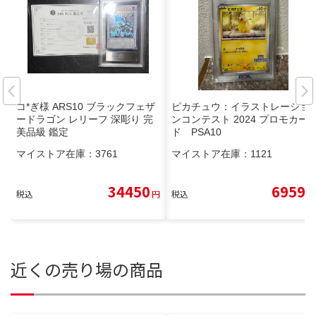
コ*ぎ様 ARS10 ブラックフェザ
ピカチュウ：イラストレーショ
ードラゴン レリーフ 深彫り 完
ンコンテスト 2024 プロモカー
美品級 鑑定
ド PSA10
マイストア在庫：
3761
マイストア在庫：
1121
34450
6959
税込
円
税込
円
近くの売り場の商品