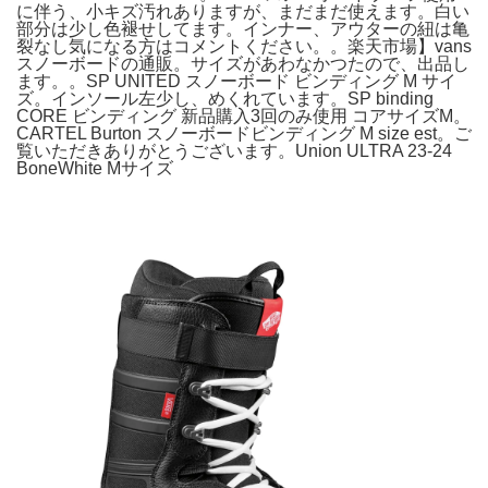
に伴う、小キズ汚れありますが、まだまだ使えます。白い
部分は少し色褪せしてます。インナー、アウターの紐は亀
裂なし気になる方はコメントください。。楽天市場】vans
スノーボードの通販。サイズがあわなかつたので、出品し
ます。。SP UNITED スノーボード ビンディング M サイ
ズ。インソール左少し、めくれています。SP binding
CORE ビンディング 新品購入3回のみ使用 コアサイズM。
CARTEL Burton スノーボードビンディング M size est。ご
覧いただきありがとうございます。Union ULTRA 23-24
BoneWhite Mサイズ