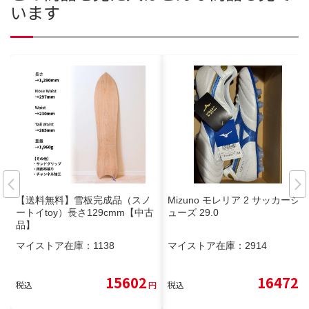
います
【送料無料】雪板完成品（スノ
Mizuno モレリア 2 サッカーシ
ートイtoy）長さ129cmm【中古
ューズ 29.0
品】
マイストア在庫：
1138
マイストア在庫：
2914
15602
16472
税込
円
税込
円