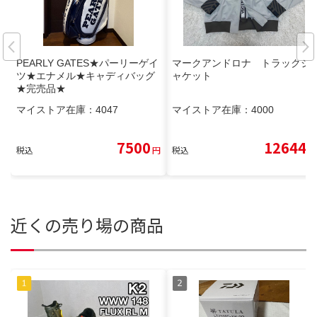
PEARLY GATES★パーリーゲイ
マークアンドロナ トラックジ
ツ★エナメル★キャディバッグ
ャケット
★完売品★
マイストア在庫：
4047
マイストア在庫：
4000
7500
12644
税込
円
税込
円
近くの売り場の商品