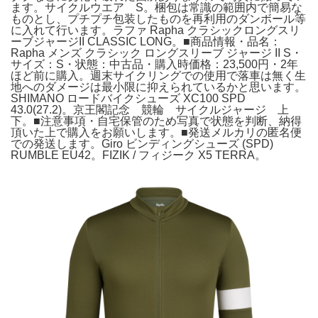
ます。サイクルウエア S。梱包は常識の範囲内で簡易な
ものとし、プチプチ包装したものを再利用のダンボール等
に入れて行います。ラファ Rapha クラシックロングスリ
ーブジャージII CLASSIC LONG。■商品情報・品名：
Rapha メンズ クラシック ロングスリーブ ジャージ II S・
サイズ：S・状態：中古品・購入時価格：23,500円・2年
ほど前に購入。週末サイクリングでの使用で落車は無く生
地へのダメージは最小限に抑えられているかと思います。
SHIMANO ロードバイクシューズ XC100 SPD
43.0(27.2)。京王閣記念 競輪 サイクルジャージ 上
下。■注意事項・自宅保管のため写真で状態を判断、納得
頂いた上で購入をお願いします。■発送メルカリの匿名便
での発送します。Giro ビンディングシューズ (SPD)
RUMBLE EU42。FIZIK / フィジーク X5 TERRA。