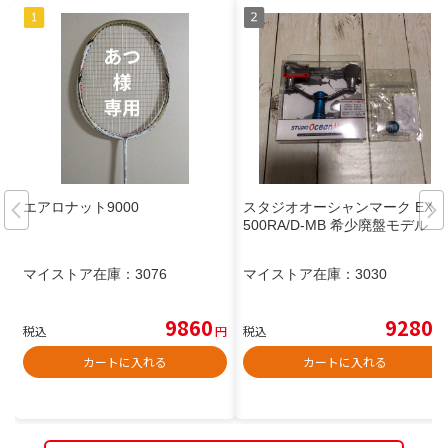
エアロナット9000
スタジオオーシャンマーク EX2
500RA/D-MB 希少廃盤モデル
マイストア在庫：
3076
マイストア在庫：
3030
9860
9280
税込
円
税込
円
カートに入れる
カートに入れる