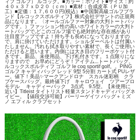
ィフ ゴルフ） ルコック。■カラー：ホワイト■サイズ：約
４０ｘ３７ｘＤ２０（ｃｍ）■素材：合成皮革（ＰＵ加
工）■定価：１７,６００円(税込）■中国製高級ゴルフブラ
ンド【ルコックスポルティフ】株式会社デサントの正規商
品になります。〈オールゴルファー対象の大判トートバッ
グです。）ファッション性の高いホワイトカラーの大判ト
ートバッグで,どこのゴルフ場でも絶対的な存在感があり
注目度アップですよ！持ち手も長めになっておりますの
で、肩に掛けていただけます。ショルダーベルトは付属い
たしません。汚れも拭き取りやすい素材で、長くご使用い
ただけると思います。内側には大き目のフリーポケット付
きです。新品、未使用品、下げ札付きです。１点限りにな
りますので お早めにどうぞ！アイテム...トートバッグ。
ルコックスポルティフ ゴルフ le coq sportif golf。。PING
ゴルフ キャディバッグ レッド 9型 5分割 カート式 PUレザ
ー。値下！美品✨マークアンドロナ スカル迷彩柄 クラ
ブケースバッグ。最終値下げ キャロウェイ ツアープロ
モデル キャディーバック 3点式 9.5型。【未使用に
近い】Titleist タイトリスト軽量スタンドキャディバッグネ
イビー。【値段交渉可能】パーリーゲイツ バッグ＋ミズ
ノ エフィル クラブセット