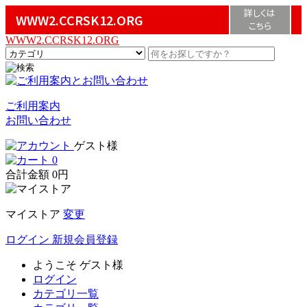
詳しくは
WWW2.CCRSK12.ORG
こちら
WWW2.CCRSK12.ORG
ご利用案内
お問い合わせ
ゲスト様
0
合計金額
0円
マイストア
変更
ログイン
新規会員登録
ようこそ
ゲスト様
ログイン
カテゴリ一覧