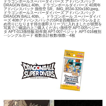
ドラゴンボールスーパーダイバーズ アドバンスパック
DRAGON BALL 40th。ドラゴンボールダイバーズ 40周年
アドバンスパック 孫悟空 SR。IMG_8534-320x180.jpeg。
ドラゴンボールスーパーダイバーズ アドバンスパック
DRAGON BALL 40th。。ドラゴンボール スーパーダイバ
ーズ 40thアドバンスパックのSR全四種類のパラレルまと
め売りになります排出後即スリーブに入れましたが状態を
写真でご確認の上ご購入ください孫悟空 APT-005ベジー
タ APT-013孫悟飯:幼年期 APT-007ベジット APT-016種別
···シングルカード 複数合計枚数/個数···4枚