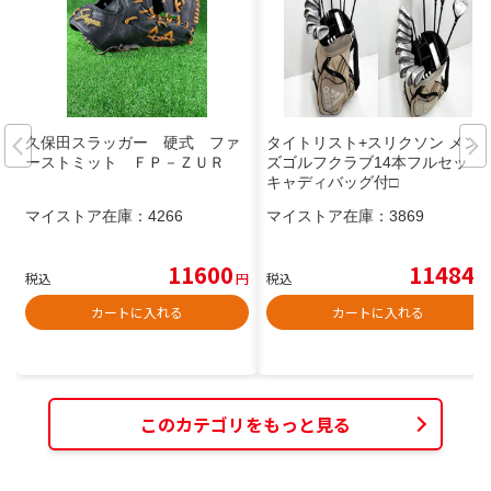
久保田スラッガー 硬式 ファ
タイトリスト+スリクソン メン
ーストミット ＦＰ－ＺＵＲ
ズゴルフクラブ14本フルセット
キャディバッグ付□
マイストア在庫：
4266
マイストア在庫：
3869
11600
11484
税込
円
税込
円
カートに入れる
カートに入れる
このカテゴリをもっと見る