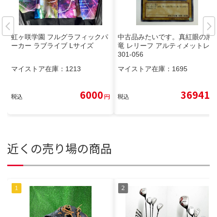
虹ヶ咲学園 フルグラフィックパ
中古品みたいです。真紅眼の黒
ーカー ラブライブ Lサイズ
竜 レリーフ アルティメットレア
301-056
マイストア在庫：
1213
マイストア在庫：
1695
6000
36941
税込
円
税込
円
近くの売り場の商品