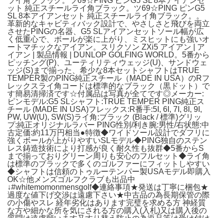
ライ角ブラック。ツ69☆PING ピンG5 SL 8本アイアンセ
ット 純正スチールライ角ブラック。ツ69☆PING ピンG5
SL 8本アイアンセット 純正スチールライ角ブラック。。
革新的なキャビティバック設計で、やさしさと飛びを両立
させたPINGの名器、G5 SLアイアンセットソール幅が広
く低重心で、ボールが楽に上がり、ミスヒットにも強いオ
ートマチックなアイアン。スリクソン ZXi5 アイアン | ア
イアン | 製品情報 | DUNLOP GOLFING WORLD。5番から
ピッチング(P)、ユーティリティウェッジ(U)、サンドウェ
ッジ(S)まで揃った、希少な8本セットシャフトはTRUE
TEMPER製のPING純正スチール（MADE IN USA）のRフ
レックスライ角コードは標準的なブラック（黒ドット）で
す簡易清掃済です☆付属品は写真が全てです◎メーカー:
ピンモデル:G5 SLシャフト:TRUE TEMPER PING純正ス
チール (MADE IN USA)フレックス:R番手:5I, 6I, 7I, 8I, 9I,
PW, UW(U), SW(S)ライ角:ブラック (Black / 標準)グリッ
プ:純正オリジナルラバー PING性別/利き腕:男性/右状態:中
古定価:約11万円相当●特徴◆ワイドソール設計でダフリに
強くボールが上がりやすいSLモデル◆PING独自のステン
レス鋳造技術により打感が良く耐久性も抜群◆5番からS
まで揃っておりグリーン周りも安心のフルセット◆ライ角
は標準のブラックで多くのゴルファーにフィットしやすい
◆シャフトは信頼のトゥルーテンパー製USAモデル即購入
OK☆他メンズゴルフクラブも出品中
↓#whitemomonmensgolf◆連絡事項★発送は丁寧に梱包★
過度な値下げ交渉は遠慮下さい★中古品の為長期保管の際
の小傷やスレ 経年劣化はあります完璧を求める方 神経質
な方や細かな所を気にされる方の購入(入札)又は購入後の