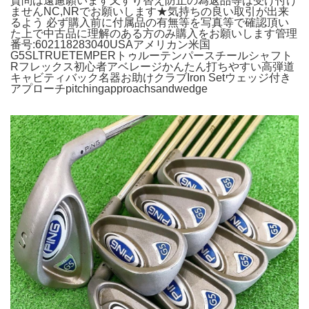
質問は遠慮願います又すり替え防止の為返品等は受け付け
ませんNC,NRでお願いします★気持ちの良い取引が出来
るよう 必ず購入前に付属品の有無等を写真等で確認頂い
た上で中古品に理解のある方のみ購入をお願いします管理
番号:602118283040USAアメリカン米国
G5SLTRUETEMPERトゥルーテンパースチールシャフト
Rフレックス初心者アベレージかんたん打ちやすい高弾道
キャビティバック名器お助けクラブIron Setウェッジ付き
アプローチpitchingapproachsandwedge