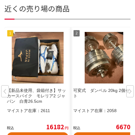
近くの売り場の商品
【新品未使用、袋箱付き】サッ
可変式 ダンベル 20kg 2個セッ
カースパイク モレリア2 ジャ
ト
パン 白青26.5cm
マイストア在庫：
2611
マイストア在庫：
2058
16182
6670
税込
円
税込
円