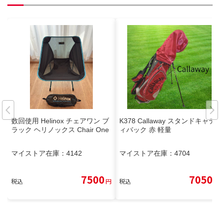
数回使用 Helinox チェアワン ブ
K378 Callaway スタンドキャデ
ラック ヘリノックス Chair One
ィバック 赤 軽量
マイストア在庫：
4142
マイストア在庫：
4704
7500
7050
税込
円
税込
円