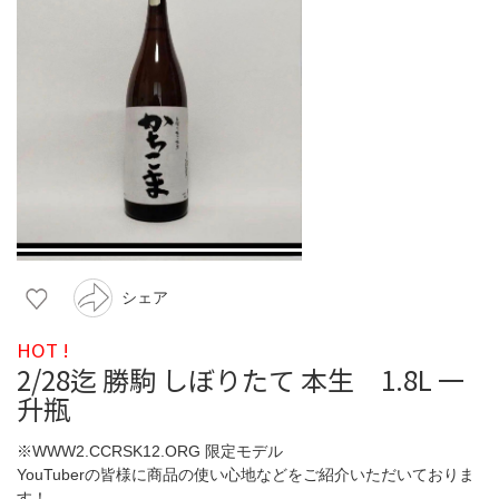
シェア
HOT !
2/28迄 勝駒 しぼりたて 本生 1.8L 一
升瓶
※WWW2.CCRSK12.ORG 限定モデル
YouTuberの皆様に商品の使い心地などをご紹介いただいておりま
す！