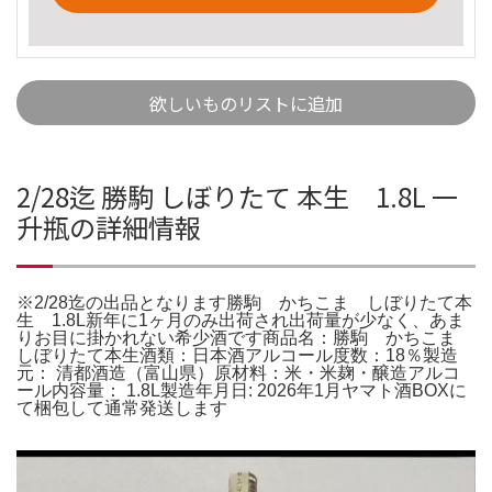
欲しいものリストに追加
2/28迄 勝駒 しぼりたて 本生 1.8L 一
升瓶の詳細情報
※2/28迄の出品となります勝駒 かちこま しぼりたて本
生 1.8L新年に1ヶ月のみ出荷され出荷量が少なく、あま
りお目に掛かれない希少酒です商品名：勝駒 かちこま
しぼりたて本生酒類：日本酒アルコール度数：18％製造
元： 清都酒造（富山県）原材料：米・米麹・醸造アルコ
ール内容量： 1.8L製造年月日: 2026年1月ヤマト酒BOXに
て梱包して通常発送します