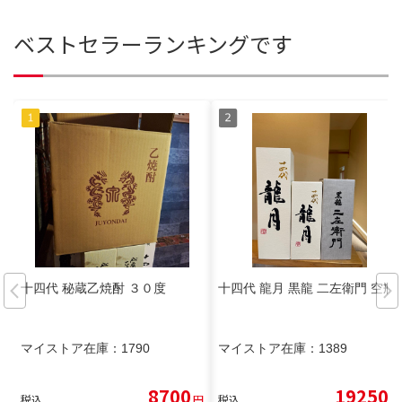
ベストセラーランキングです
十四代 秘蔵乙焼酎 ３０度
十四代 龍月 黒龍 二左衛門 空瓶
マイストア在庫：
1790
マイストア在庫：
1389
8700
19250
税込
円
税込
円