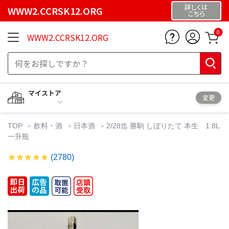
詳しくは
WWW2.CCRSK12.ORG
こちら
0
WWW2.CCRSK12.ORG
マイストア
変更
TOP
飲料・酒
日本酒
2/28迄 勝駒 しぼりたて 本生 1.8L
一升瓶
(2780)