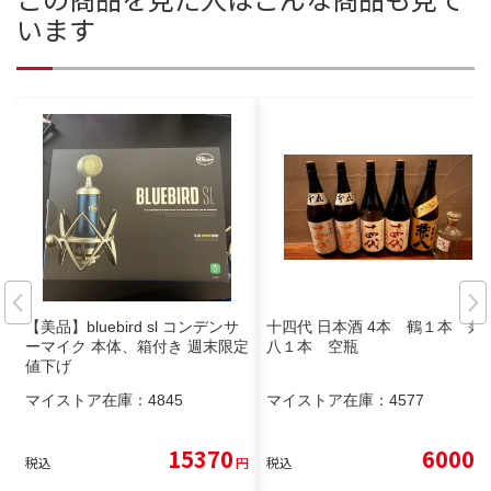
います
【美品】bluebird sl コンデンサ
十四代 日本酒 4本 鶴１本 兼
ーマイク 本体、箱付き 週末限定
八１本 空瓶
値下げ
マイストア在庫：
4845
マイストア在庫：
4577
15370
6000
税込
円
税込
円