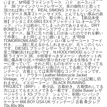
います。M*R様 ファインクリーク バド ホースハイ
ド 38 ファインクリークレザーズ。革の個性だと思って
頂ければ幸いです。REAL SIMONS スケルトン シングル
ライダース 馬革 2トーン サイズS。とんでもない厚みの肩
パッドが入っていたので、取り外しました。【新品未使
用】クシタニ EX-0901 EXモアジャケット LL オールブラ
ック。パッドは処分してしまったのでありません。DRY
BONES レア ドライボーンズアヴィエータージャケット
ライダース。脇下に元々の返し口があったのでそれを解い
て作業し、また同じように縫いました。太*郎様
TOMORROWLAND ブラウン ロバ革 レザーコート フード
付き。……雑に見えるかもしれませんが、元々このくらい
です。DIESEL ブラック レザー ライダースジャケット。
笑ご理解頂ければ幸いです。N.HOOLYWOOD ルシファー
期 ライダース 36。※特筆すべきダメージ・内ポケット内
側に傷み有り(元々中綿が張り合わせてある生地をライナ
ーに使っていて、それと同じものをポケットにも使ってる
ので、その中綿が寄れたり抜けたりしてる感じです)ヴィ
ンテージ、古着としては実用可能なコンディションです。
ジャケット・アウター Leather Motorcycle Jacket
Vintage。ヴィンテージなので細かいダメージは記載し切
れません。イエローコーン「BLACK RUNNING
PROJECT（BRP）」 希少品。古着好き、古着慣れしてる
方にはとてもオススメできる一着です。Eddie Bauer レザ
ージャケット XS ブラック シェリー。初期パン パンク
パンクス スキンズ クラスト ロカビリー グランジ ボロ ス
ケーター 666 BOY USA UK ヴィンテージ 古着 希少 レア
70s 80s 90s