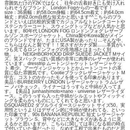
雰囲気だけのY2Kではなく、往年の古着好きにも受け入れ
られそうなブランド、London Fogからの一着です！
size：36肩幅：約58.0cm身幅：約64.5cm着丈：約64.0cm
袖丈：約62.0cm自然な短丈かと思います^^こちらのブラ
ンドといえば比較的安価でカジュアルなトレンチコートや
ステンカラーコート、スウィングトップなどが人気かと思
います。80年代 LONDON FOG ロンドンフォグ レザーブ
ルゾン スポーツジャケット。China製やKorea製がメイン
のブランドですが、たまにUSA製があったり…そんな中、
こちらはなんと製です！！笑さすがカナダ製……革質がい
つも見てるロンドンフォグの生地感とはまったく別
物。。。NEIGHBORHOOD DRIP SUEDE JACKET Mサイ
ズ。笑ヌバックっぽい質感の非常に肉厚のレザーが使われ
ています。dresstrip ムートンジャケット レザージャケッ
ト 希少。アーヴィンジャケットとかムートンコートの革
質に似た雰囲気です。Cootieブラックレザージャケット M
中古。コストのかかったモノを使ってる印象があります。
美品✨BURBERRY LONDON レザージャケット ラムレザ
ー ノバチェック。ライナーはうっすらと中綿が入ってま
す。【美品】junhashimoto×nano・universe レザーライダ
ース。このうっすら入った中綿がシルエットやフィッティ
ングを柔らかいものにしてくれてると思います。
DSQUARED2 ダブルライダースジャケット サイズ50。実
用性というよりはデザイン的に中綿が使われてる、といっ
た印象です。90s BANANA REPUBLIC 短丈 レザージャケ
ット ブラウン S。背中などに大きなキズがあるように見
えるかと思いますが、こちらに関しては革になる前の時点
で付いていた傷だったり、なめす工程で出来たものだと思