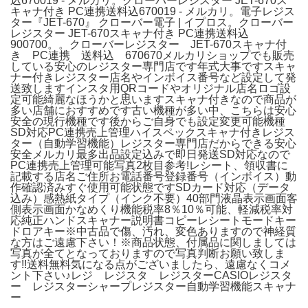
込670019 - メルカリ。クローバーレジスター JET-670ス
キャナ付き PC連携送料込670019 - メルカリ。電子レジス
ター『JET-670』 クローバー電子 | イプロス。クローバー
レジスター JET-670スキャナ付き PC連携送料込
900700。。クローバーレジスター JET-670スキャナ付
き PC連携 送料込 670670メルカリショップでも販売
している安心のレジスター専門店です年式大事ですスキャ
ナー付きレジスター店名やインボイス番号など設定して発
送致しますインスタ用QRコードやオリジナル店名ロゴ設
定可能綺麗なほうかと思いますスキャナ付きなので商品が
多い店舗におすすめです古い機種が多い中、こちらは安心
安全の現行機種です後からご自身でも設定変更可能機種
SD対応PC連携売上管理ハイスペックスキャナ付きレジス
ター（自動学習機能）レジスター専門店だからできる安心
安全メルカリ最多出品設定込みで即日発送SD対応なので
PC連携売上管理可能写真2枚目参考!レシート、領収書に
記載する店名ご住所お電話番号登録番号（インボイス）動
作確認済みすぐ使用可能状態ですSDカード対応（データ
込み）感熱紙タイプ（インク不要）40部門液晶表示画面客
側表示画面かなめくり機能税率8％10％可能、軽減税率対
応純正ハンドスキャナー説明書コピーレシートモードキー
ドロアキー※中古品で傷、汚れ、変色ありますので神経質
な方はご遠慮下さい！※商品状態、付属品に関しましては
写真が全てとなっておりますので写真判断お願い致しま
す!!送料無料気になる点がございましたら、遠慮なくコメ
ント下さい♪レジ レジスタ レジスターCASIOレジスタ
ー レジスターシャープレジスター自動学習機能スキャナ
ー