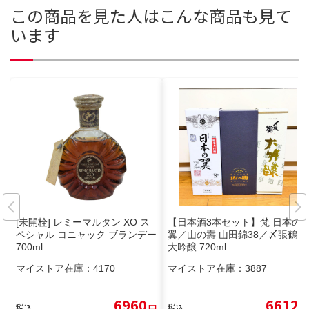
この商品を見た人はこんな商品も見て
います
[未開栓] レミーマルタン XO ス
【日本酒3本セット】梵 日本の
ペシャル コニャック ブランデー
翼／山の壽 山田錦38／〆張鶴
700ml
大吟醸 720ml
マイストア在庫：
4170
マイストア在庫：
3887
6960
6612
税込
円
税込
円