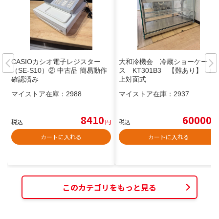
CASIOカシオ電子レジスター
大和冷機会 冷蔵ショーケー
（SE-S10）② 中古品 簡易動作
ス KT301B3 【難あり】 卓
確認済み
上対面式
マイストア在庫：
2988
マイストア在庫：
2937
8410
60000
税込
円
税込
円
カートに入れる
カートに入れる
このカテゴリをもっと見る