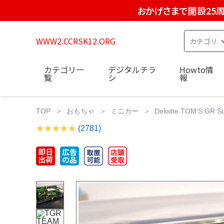
おかげさまで開設25
WWW2.CCRSK12.ORG
カテゴリ一
デジタルチラ
Howto情
覧
シ
報
TOP
おもちゃ
ミニカー
Deloitte TOM'S GR 
(2781)