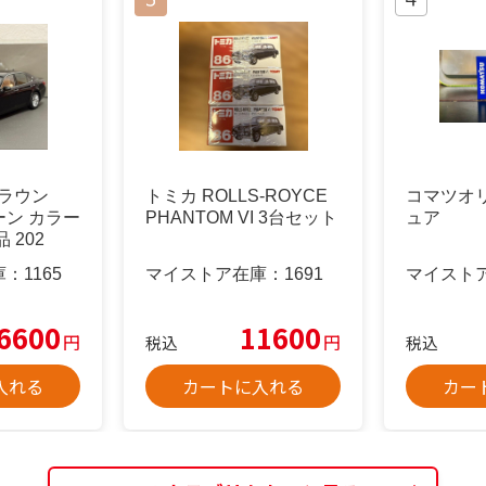
 クラウン
トミカ ROLLS-ROYCE
コマツオ
ン カラー
PHANTOM VI 3台セット
ュア
 202
庫：
1165
マイストア在庫：
1691
マイスト
6600
11600
円
円
税込
税込
入れる
カートに入れる
カー