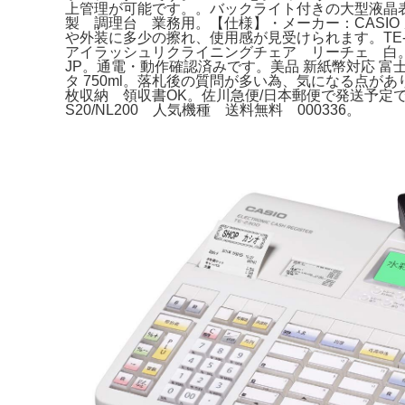
上管理が可能です。。バックライト付きの大型液晶
製 調理台 業務用。【仕様】・メーカー：CASIO
や外装に多少の擦れ、使用感が見受けられます。TE-
アイラッシュリクライニングチェア リーチェ 白。鍵は
JP。通電・動作確認済みです。美品 新紙幣対応 富士
タ 750ml。落札後の質問が多い為、気になる点が
枚収納 領収書OK。佐川急便/日本郵便で発送予定です
S20/NL200 人気機種 送料無料 000336。