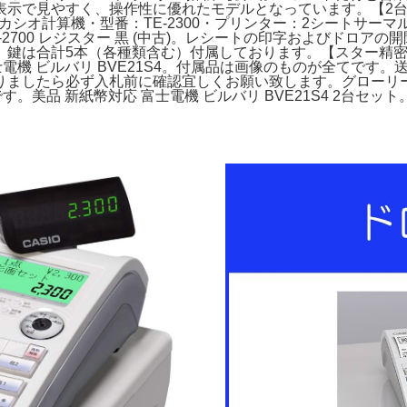
表示で見やすく、操作性に優れたモデルとなっています。【2
 カシオ計算機・型番：TE-2300・プリンター：2シートサ
2700 レジスター 黒 (中古)。レシートの印字およびドロア
合計5本（各種類含む）付属しております。【スター精密】mc-p
電機 ビルバリ BVE21S4。付属品は画像のものが全てです。送
ありましたら必ず入札前に確認宜しくお願い致します。グローリーE
。美品 新紙幣対応 富士電機 ビルバリ BVE21S4 2台セ