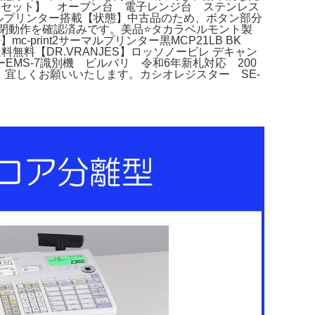
台セット】 オーブン台 電子レンジ台 ステンレス
ーマルプリンター搭載【状態】中古品のため、ボタン部分
の開閉動作を確認済みです。美品⭐️タカラベルモント製
rint2サーマルプリンター黒MCP21LB BK
料無料【DR.VRANJES】ロッソノービレ デキャン
MS-7識別機 ビルバリ 令和6年新札対応 200
ット。宜しくお願いいたします。カシオレジスター SE-