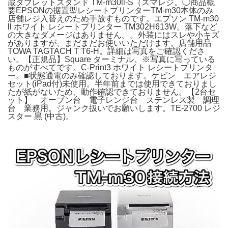
蔵タブレットスタンド TM-m30ll-S（スマレジ。◯商品概
要EPSONの据置型レシートプリンターTM-m30本体のみ
店舗レジ入替えのため手放すものです。エプソン TM-m30
ll ホワイト レシートプリンター TM302H613W。落下など
の大きなダメージはありません。。外装にはスレや小キズ
がありますが、まだまだお使いいただけます。店舗用品
TOWA TAGTACH T T6-H。詳細は写真をご確認くださ
い。【正規品】Square ターミナル。※写真に写っている
ものがすべてです。C-Print3 ホワイト レシートプリンタ
ー。■状態通電のみ確認しております。ケビン エアレジ
セット(iPad付)未使用。半年前までは使用できておりまし
たが紙がないため、動作確認できておりません。【2台セ
ット】 オーブン台 電子レンジ台 ステンレス製 調理
台 業務用。ジャンク扱いでお願いします。TE-2700 レジ
スター 黒 (中古)。