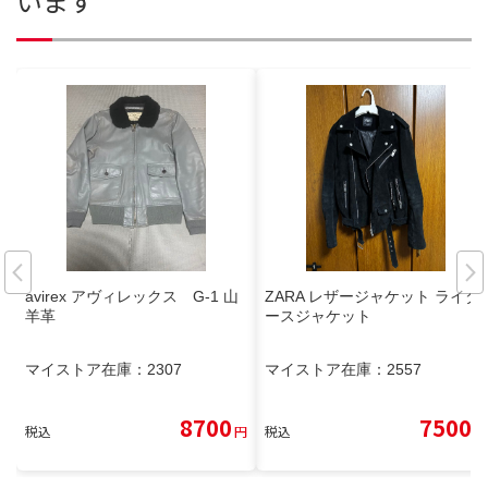
います
avirex アヴィレックス G-1 山
ZARA レザージャケット ライダ
羊革
ースジャケット
マイストア在庫：
2307
マイストア在庫：
2557
8700
7500
税込
円
税込
円