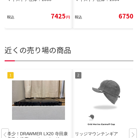
7425
6750
税込
円
税込
円
近くの売り場の商品
希少！DRAWMER LX20 寺田康
リッジマウンテンギア