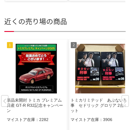
近くの売り場の商品
新品未開封 トミカ プレミアム
トミカリミテッド あぶない刑
日産 GT-R R32記念キャンペー
事 セドリック グロリア 2台セ
ン
ット
マイストア在庫：
2282
マイストア在庫：
3906