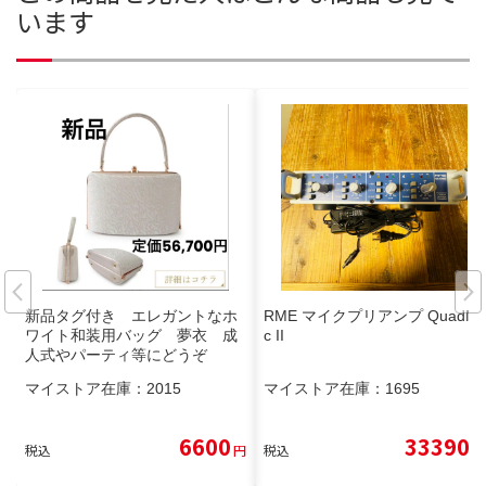
います
新品タグ付き エレガントなホ
RME マイクプリアンプ QuadMi
ワイト和装用バッグ 夢衣 成
c II
人式やパーティ等にどうぞ
マイストア在庫：
2015
マイストア在庫：
1695
6600
33390
税込
円
税込
円