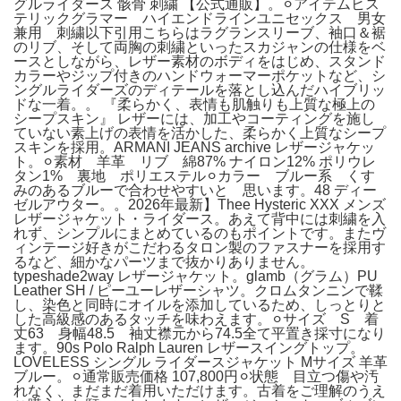
グルライダース 骸骨 刺繍 【公式通販】。⚪︎アイテムヒス
テリックグラマー ハイエンドラインユニセックス 男女
兼用 刺繍以下引用こちらはラグランスリーブ、袖口＆裾
のリブ、そして両胸の刺繍といったスカジャンの仕様をベ
ースとしながら、レザー素材のボディをはじめ、スタンド
カラーやジップ付きのハンドウォーマーポケットなど、シ
ングルライダーズのディテールを落とし込んだハイブリッ
ドな一着。。 『柔らかく、表情も肌触りも上質な極上の
シープスキン』 レザーには、加工やコーティングを施し
ていない素上げの表情を活かした、柔らかく上質なシープ
スキンを採用。ARMANI JEANS archive レザージャケッ
ト。⚪︎素材 羊革 リブ 綿87% ナイロン12% ポリウレ
タン1% 裏地 ポリエステル⚪︎カラー ブルー系 くす
みのあるブルーで合わせやすいと 思います。48 ディー
ゼルアウター。。2026年最新】Thee Hysteric XXX メンズ
レザージャケット・ライダース。あえて背中には刺繍を入
れず、シンプルにまとめているのもポイントです。またヴ
ィンテージ好きがこだわるタロン製のファスナーを採用す
るなど、細かなパーツまで抜かりありません。
typeshade2way レザージャケット。glamb（グラム）PU
Leather SH / ピーユーレザーシャツ。クロムタンニンで鞣
し、染色と同時にオイルを添加しているため、しっとりと
した高級感のあるタッチを味わえます。⚪︎サイズ S 着
丈63 身幅48.5 袖丈襟元から74.5全て平置き採寸になり
ます。90s Polo Ralph Lauren レザースイングトップ。
LOVELESS シングル ライダースジャケット Mサイズ 羊革
ブルー。⚪︎通常販売価格 107,800円⚪︎状態 目立つ傷や汚
れなく、まだまだ着用いただけます。古着をご理解のうえ