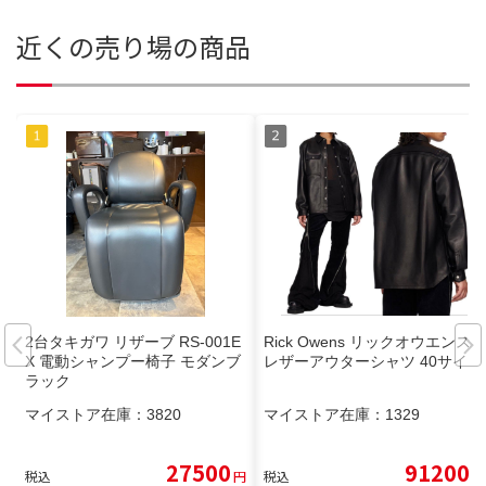
近くの売り場の商品
2台タキガワ リザーブ RS-001E
Rick Owens リックオウエンス
X 電動シャンプー椅子 モダンブ
レザーアウターシャツ 40サイズ
ラック
マイストア在庫：
3820
マイストア在庫：
1329
27500
91200
税込
円
税込
円