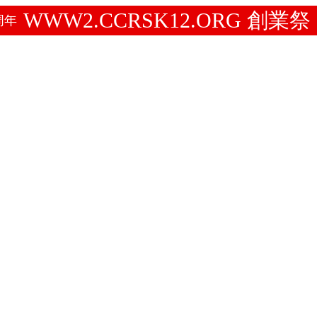
WWW2.CCRSK12.ORG 創業祭
周年