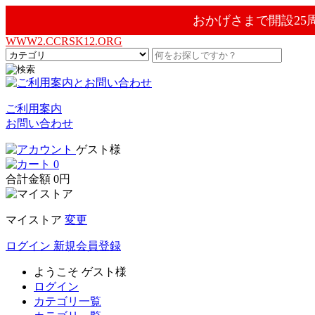
おかげさまで開設25
WWW2.CCRSK12.ORG
ご利用案内
お問い合わせ
ゲスト様
0
合計金額
0円
マイストア
変更
ログイン
新規会員登録
ようこそ
ゲスト様
ログイン
カテゴリ一覧