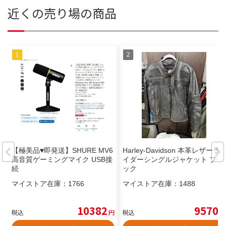
近くの売り場の商品
【極美品♥即発送】SHURE MV6
Harley-Davidson 本革レザーラ
高音質ゲーミングマイク USB接
イダーシングルジャケット ブラ
続
ック
マイストア在庫：
1766
マイストア在庫：
1488
10382
9570
税込
円
税込
円