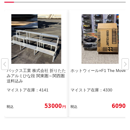
パックス工業 株式会社 折りたた
ホットウィール×F1 The Movie
みアルミひな段 関東圏～関西圏
送料込み
マイストア在庫：
4141
マイストア在庫：
4330
53000
6090
税込
円
税込
円