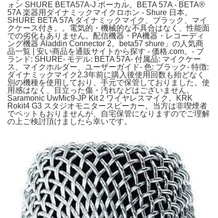
ォン SHURE BETA57A-J ボーカル。BETA 57A - BETA®
57A 楽器用ダイナミックマイクロホン - Shure 日本。
SHURE BETA 57A ダイナミックマイク、ブラック、マイ
クケース付き。。電気的・機械的な不具合はなく、性能面
での劣化もありません。配信機器・PA機器・レコーディ
ング機器 Aladdin Connector 2。beta57 shure」の人気商
品一覧 | 安い商品を通販サイトから探す - 価格.com。- ブ
ランド: SHURE- モデル: BETA 57A- 付属品: マイクケー
ス、マイクホルダー、ユーザーガイド- 色: ブラック- 特徴:
ダイナミックマイク2.3年前に購入後使用回数も殆どなく
別の機種を使用しており、手元で保管しておりました。使
用感はなく、目立った傷・汚れなどはございません。
Saramonic UwMic9-JP Kit 2 ワイヤレスマイク。KRK
Rokit4 G3 スタジオモニタースピーカー。当方は非喫煙者
でペットもおりませんが、自宅保管になりますのでご理解
の上ご検討頂けましたら幸いです。