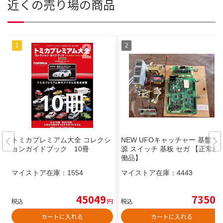
近くの売り場の商品
トミカプレミアム大全 コレクシ
NEW UFOキャッチャー 基盤 電
ョンガイドブック 10冊
源 スイッチ 基板 セガ 【正常稼
働品】
マイストア在庫：
1554
マイストア在庫：
4443
45049
7350
税込
円
税込
円
カートに入れる
カートに入れる