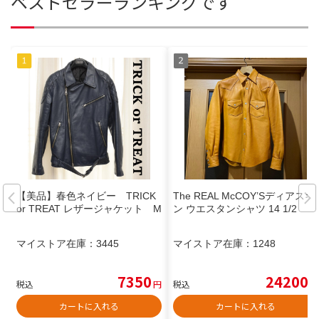
ベストセラーランキングです
【美品】春色ネイビー TRICK
The REAL McCOY’Sディアスキ
or TREAT レザージャケット M
ン ウエスタンシャツ 14 1/2
マイストア在庫：
3445
マイストア在庫：
1248
7350
24200
税込
円
税込
円
カートに入れる
カートに入れる