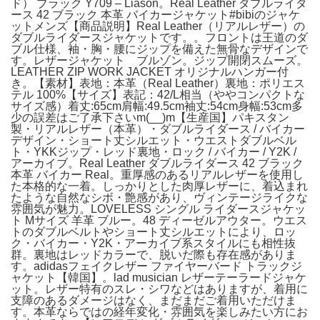
ド） ブラック Y709 – Liason。Real Leather ダブルライダ
ース 42 ブラック 本革 バイカージャケット#bibiのジャケ
ットメンズ【商品説明】Real Leather（リアルレザー）の
ダブルライダースジャケットです。。フロントは王道のダ
ブル仕様、袖・胸・腰にジップを備えた無骨なデザインで
す。レザージャケット ブルゾン。ジップ開閉スムーズ。
LEATHER ZIP WORK JACKET オリジナルハンガー付
き。【素材】表地：本革（Real Leather）裏地：ポリエス
テル 100%【サイズ】表記：42/L相当（ややコンパクトな
サイズ感）着丈:65cm肩幅:49.5cm袖丈:54cm身幅:53cm多
少の誤差はご了承下さいm(__)m【生産国】パキスタン
製・リアルレザー（本革）・ダブルライダース / バイカー
デザイン・ショート丈シルエット・ウエストダブルベル
ト・YKKジップ・レッド裏地・ロック / バイカー / Y2K /
アーカイブ。Real Leather ダブルライダース 42 ブラック
本革 バイカー Real。重厚感のあるリアルレザーを使用し
た本格的な一着。しっかりとした肉厚レザーに、着込まれ
たような自然なシボ・艶感があり、ヴィンテージライクな
雰囲気が魅力。LOVELESS シングル ライダースジャケッ
ト Mサイズ 羊革 ブルー。48 ディーゼルアウター。ウエス
トのダブルベルトやショート丈シルエットにより、ロッ
ク・バイカー・Y2K・アーカイブ系スタイルにも相性抜
群。裏地はレッドカラーで、脱いだ際も存在感がありま
す。adidasフェイクレザー ファイヤーバード トラックジ
ャケット【韓国】。lad musician レザーテーラードジャケ
ット。レザー特有のスレ・シワなどはありますが、着用に
支障のあるダメージはなく、まだまだご着用いただけま
す。本革ならではの経年変化・雰囲気を楽しみたい方にお