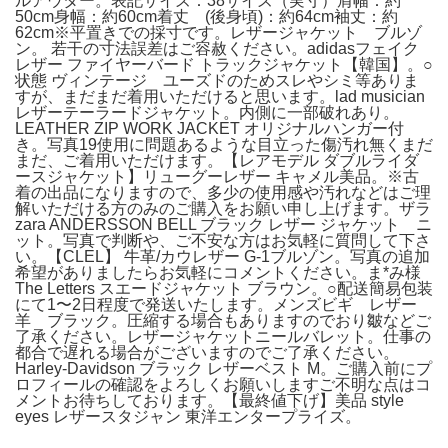
ルアウター。表記サイズ：38サイズ（実寸）肩幅：約
50cm身幅：約60cm着丈 (後身頃)：約64cm袖丈：約
62cm※平置きでの採寸です。レザージャケット ブルゾ
ン。 若干の寸法誤差はご容赦ください。adidasフェイク
レザー ファイヤーバード トラックジャケット【韓国】。○
状態 ヴィンテージ ユーズドのためスレやシミ等ありま
すが、まだまだ着用いただけると思います。lad musician
レザーテーラードジャケット。内側に一部破れあり。
LEATHER ZIP WORK JACKET オリジナルハンガー付
き。写真19使用に問題あるような目立った傷汚れ無くまだ
まだ、ご着用いただけます。【レアモデル ダブルライダ
ースジャケット】リューグーレザー キャメル美品。※古
着の出品になりますので、多少の使用感や汚れなどはご理
解いただける方のみのご購入をお願い申し上げます。ザラ
zara ANDERSSON BELL ブラック レザー ジャケット ニ
ット。写真で判断や、ご不安な方はお気軽に質問して下さ
い。【CLEL】 牛革/カウレザー G-1ブルゾン。写真の追加
希望がありましたらお気軽にコメントください。ま*み様
The Letters スエードジャケット ブラウン。○配送簡易包装
にて1〜2日程度で発送いたします。メンズビギ レザー
羊 ブラック。圧縮する場合もありますのでおり皺などご
了承ください。レザージャケットニールバレット。仕事の
都合で遅れる場合がございますのでご了承ください。
Harley-Davidson ブラック レザーベスト M。ご購入前にプ
ロフィールの確認をよろしくお願いしますご不明な点はコ
メントお待ちしております。【最終値下げ】美品 style
eyes レザースタジャン 東洋エンタープライズ。