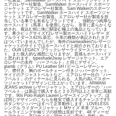
ー社製造。SamWalker ホースハイド スポーツジャケット
エアロレザー社製造。SamWalker ホースハイド スポーツ
ジャケット エアロレザー社製造。Sam Walkerのスポーツ
ジャケットです。SamWalker ホースハイド スポーツジャ
ケット エアロレザー社製造。エアロレザー社が製造を担
当している事でも有名なブランドです。。強靭かつ肉厚な
ホースハイド（馬革）を使用しながら、非常に柔らかくな
めされ、着込む程に体に馴染む極上の逸品となっていま
す。希少ビッグサイズY2レザー製ホースハイドレザー ダ
ブルライダース42XL茶芯。※革の種類が表記されたタグ
はついていませんでしたが、海外のsamwalkerのレザージ
ャケットのサイトではホースハイドと紹介されておりまし
た。OUR LEGACY ブラックレザーライダースジャケッ
ト。また個人的な感想になりますが、質感もホースハイド
と思われます。typeshade2way レザージャケット。エア
ロレザーの名作「ハーフベルト」と同じデザイン。
glamb（グラム）PU Leather SH / ピーユーレザーシャ
ツ。襟付き、胸のボールチェーン付きジッパーポケット、
サイドのアジャストベルトなど、エアロレザー社の「ハー
フベルト」のディテールに見られる、人気の高い\"スポー
ツジャケット\"デザインに仕上がっています。ARMANI
JEANS archive レザージャケット。エアロレザーの「ハー
フベルト」は新品で購入すると２０万円以上と非常に高額
です。90s Polo Ralph Lauren レザースイングトップ。ほ
ぼ同じデザインのこちらを格安で購入するチャンスです!!
ボタンやジッパーはすべて正常動作します。LOVELESS
シングル ライダースジャケット Mサイズ 羊革 ブルー。ウ
ールライニングや袖リブの状態は良好です。48 ディーゼ