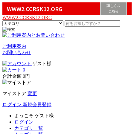
詳しくは
WWW2.CCRSK12.ORG
こちら
WWW2.CCRSK12.ORG
ご利用案内
お問い合わせ
ゲスト様
0
合計金額
0円
マイストア
変更
ログイン
新規会員登録
ようこそ
ゲスト様
ログイン
カテゴリ一覧