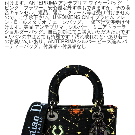
付けます。ANTEPRIMA アンテプリマ ワイヤーバッグ
ピンク フラワー。安心鑑定外す事もできますが、その場
合キャンセル、返品、返金、クレーム等は受け付けません
ので、ご了承下さい。UN-DIMENSION イブラヒム フレ
ン・E・ルスタリオ チェーンバッグ。 値下げ交渉受け付
けます。美品 アンテプリマ シルバー ミニアトゥーラ
ショルダーバッグ。自己判断にてご購入いただきたいです
⭐︎カバンの中はとても綺麗です！汚れ破れなど···あり若干
の古臭い匂いあり。ANTEPRIMAシルバー ビーズ編み パ
ーティーバッグ。付属品···付属品なし