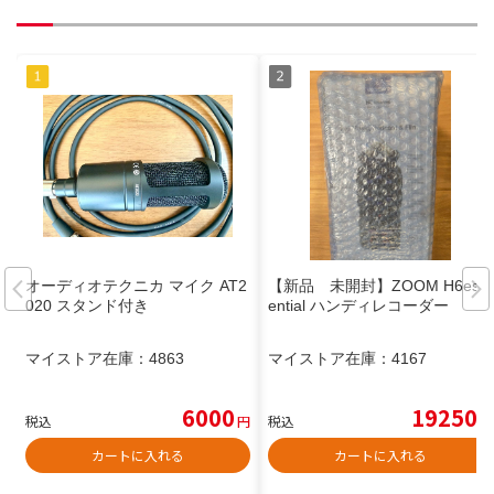
オーディオテクニカ マイク AT2
【新品 未開封】ZOOM H6ess
020 スタンド付き
ential ハンディレコーダー
マイストア在庫：
4863
マイストア在庫：
4167
6000
19250
税込
円
税込
円
カートに入れる
カートに入れる