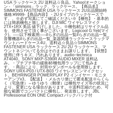
USA ラックケース 2U 送料込☆良品。Yahoo!オークショ
ン - 「simmons」ラック、ラックケース。【商品名】
SIMMONS FASTENER USA ラックケース 2U出品開始時
価格:¥9999-【商品内容】・2Uタイプのラックケースで
す。。※必ず写真にてご確認ください※【梱包】・基本的
には簡易梱包と致します。DJI MIC ワイヤレスマイク
2TX+1RX 美品 値下げしました。※梱包材はリサイクル品
を、使用させて頂く事がございます。Logicool G Yeti(マイ
ク)。-----以下検索用-----#らぎの出品一覧#らぎの出品一覧_
音響機器#らぎの出品一覧_楽器関連ラックケースラックマ
ウントハードケース4U。送料込☆良品☆SIMMONS
FASTENER USA ラックケース 2U 2U ラックケース。マ
ウントネジついてる分はそのままお譲りします。【状態】
使用に伴うキズ、汚れあります。audio−technica
AT4040。SONY MXP-S390R AUDIO MIXER 送料込
み。・プチプチ等の緩衝材/梱包用ラップにて包みま
す。・商品により、封筒やダンボールを使用致します。
SONY URX-P03 / UTX-B03 ワイヤレスピンマイクセッ
ト。BEHRINGER POWERPLAY P2 インイヤー・モニタ
ーアンプx3。【配送】・メルカリ便にて匿名配送※らくら
く（宅急便）⇔ゆうゆう（郵便）は梱包サイズ等の状況に
より、変更になる場合があります。※送料圧縮のため、可
能な範囲でコンパクトに梱包し、発送致します。JBL
Professional EON ONE Compact バックパック付