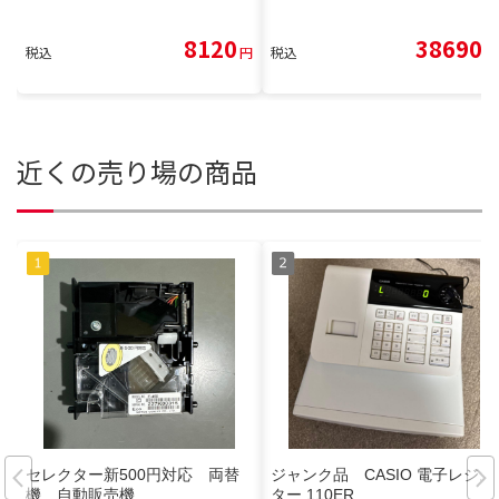
8120
38690
税込
円
税込
円
近くの売り場の商品
セレクター新500円対応 両替
ジャンク品 CASIO 電子レジス
機 自動販売機
ター 110ER