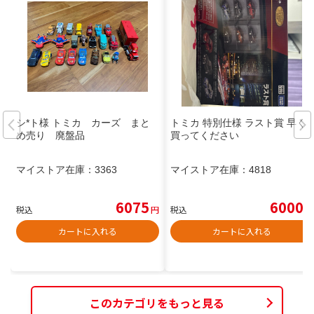
シ*ト様 トミカ カーズ まと
トミカ 特別仕様 ラスト賞 早く
め売り 廃盤品
買ってください
マイストア在庫：
3363
マイストア在庫：
4818
6075
6000
税込
円
税込
円
カートに入れる
カートに入れる
このカテゴリをもっと見る