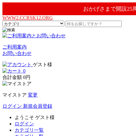
おかげさまで開設25
WWW2.CCRSK12.ORG
ご利用案内
お問い合わせ
ゲスト様
0
合計金額
0円
マイストア
変更
ログイン
新規会員登録
ようこそ
ゲスト様
ログイン
カテゴリ一覧