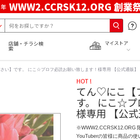
WWW2.CCRSK12.ORG 創業
周年
マイストア
店舗・チラシ検
索
さい】です。 にこ☆プロフ必読お願い致します！様専用 【公式通販】
HOT !
てん♡にこ【
す。 にこ☆
様専用 【公
※WWW2.CCRSK12.ORG
YouTuberの皆様に商品