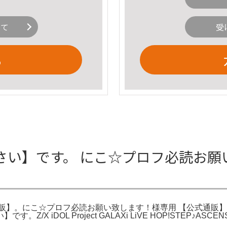
いて
受
る
さい】です。 にこ☆プロフ必読お願
☆プロフ必読お願い致します！様専用 【公式通販】。Z/X -Zilli
/X iDOL Project GALAXi LiVE HOP!STEP♪AS