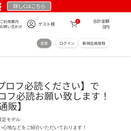
祭
詳しくは
こちら
合計金額
ご利用案内
0
ゲスト様
0円
お問い合わせ
変更
ログイン
新規会員登録
プロフ必読ください】で
プロフ必読お願い致します！
式通販】
 限定モデル
の使い心地などをご紹介いただいております！