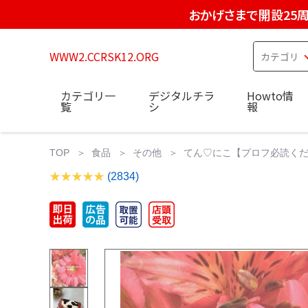
おかげさまで開設25
WWW2.CCRSK12.ORG
カテゴリ一
デジタルチラ
Howto情
覧
シ
報
TOP
食品
その他
てん♡にこ【プロフ必読くだ
(2834)