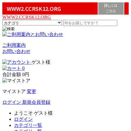
詳しくは
WWW2.CCRSK12.ORG
こちら
WWW2.CCRSK12.ORG
ご利用案内
お問い合わせ
ゲスト様
0
合計金額
0円
マイストア
変更
ログイン
新規会員登録
ようこそ
ゲスト様
ログイン
カテゴリ一覧