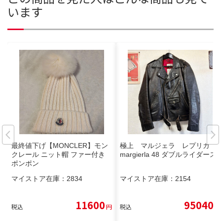
います
最終値下げ【MONCLER】モン
極上 マルジェラ レプリカ
クレール ニット帽 ファー付き
margierla 48 ダブルライダース
ポンポン
マイストア在庫：
2834
マイストア在庫：
2154
11600
95040
税込
円
税込
円