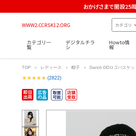
おかげさまで開設25
WWW2.CCRSK12.ORG
カテゴリ一
デジタルチラ
Howto情
覧
シ
報
TOP
レディース
帽子
Darich DDロゴバスケ
(2822)