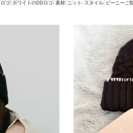
イン- ロゴ: ホワイトのDDロゴ- 素材: ニット- スタイル: ビーニー