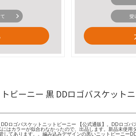
いて
受
る
ットビーニー 黒 DDロゴバスケットニッ
ich DDロゴバスケットニットビーニー 【公式通販】。DDロゴバスケッ
にはカラーが似合わなかったので、出品します。新品未使用タグ付き
ります。。編み込みデザインの黒いニットビーニーDDロゴ付き。帽子 S