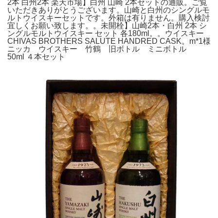
2本 白州2本 楽天市場】白州 山崎 2本セットの通販。ご覧
いただきありがとうございます。山崎と白州のシングルモ
ルトウイスキーセットです。外箱は有りません。購入検討
宜しくお願い致します。。未開栓】山崎2本・白州 2本 シ
ングルモルトウイスキー セット 各180ml。。ウイスキー
CHIVAS BROTHERS SALUTE HANDRED CASK。m*1様
ニッカ ウイスキー 竹鶴 旧ボトル ミニボトル
50ml ４本セット