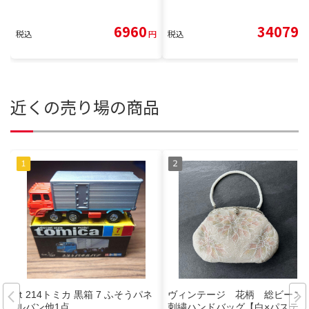
6960
34079
税込
円
税込
円
近くの売り場の商品
ｔ214トミカ 黒箱 7 ふそうパネ
ヴィンテージ 花柄 総ビーズ
ルバン他1点
刺繍ハンドバッグ【白×パステル