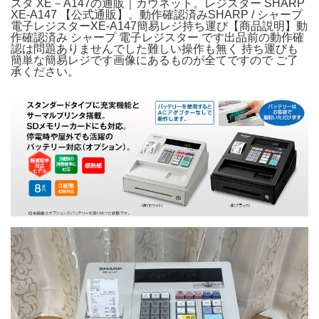
スタ XE－A147の通販｜カウネット。レジスター SHARP
XE-A147 【公式通販】。動作確認済みSHARP / シャープ
電子レジスターXE-A147簡易レジ持ち運び【商品説明】動
作確認済み シャープ 電子レジスター です出品前の動作確
認は問題ありませんでした難しい操作も無く 持ち運びも
簡単な簡易レジです画像にあるものが全てですので ご了
承ください。