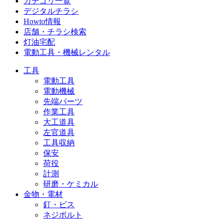
カテゴリ一覧
デジタルチラシ
Howto情報
店舗・チラシ検索
灯油宅配
電動工具・機械レンタル
工具
電動工具
電動機械
先端パーツ
作業工具
大工道具
左官道具
工具収納
保安
荷役
計測
研磨・ケミカル
金物・電材
釘・ビス
ネジボルト