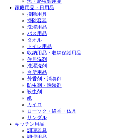
魚・爬虫類用品
家庭用品・日用品
掃除用具
掃除容器
洗濯用品
バス用品
タオル
トイレ用品
収納用品・収納保護用品
住居洗剤
洗濯洗剤
台所用品
芳香剤・消臭剤
防虫剤・除湿剤
殺虫剤
紙
カイロ
ローソク・線香・仏具
サンダル
キッチン用品
調理器具
調理用品