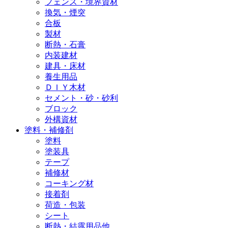
フェンス・境界資材
換気・煙突
合板
製材
断熱・石膏
内装建材
建具・床材
養生用品
ＤＩＹ木材
セメント・砂・砂利
ブロック
外構資材
塗料・補修剤
塗料
塗装具
テープ
補修材
コーキング材
接着剤
荷造・包装
シート
断熱・結露用品他