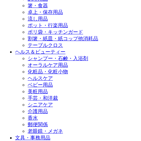
箸・食器
卓上・保存用品
流し用品
ポット・行楽用品
ポリ袋・キッチンガード
割箸・紙皿・紙コップ他消耗品
テーブルクロス
ヘルス＆ビューティー
シャンプー・石鹸・入浴剤
オーラルケア用品
化粧品・化粧小物
ヘルスケア
ベビー用品
美粧用品
手芸・和洋裁
シニアケア
介護用品
香水
郵便関係
老眼鏡・メガネ
文具・事務用品