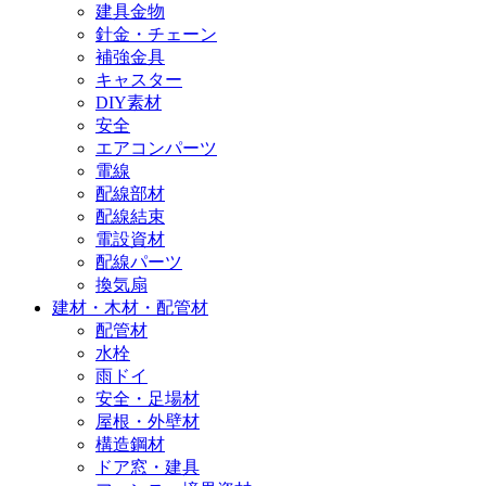
建具金物
針金・チェーン
補強金具
キャスター
DIY素材
安全
エアコンパーツ
電線
配線部材
配線結束
電設資材
配線パーツ
換気扇
建材・木材・配管材
配管材
水栓
雨ドイ
安全・足場材
屋根・外壁材
構造鋼材
ドア窓・建具