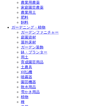
農業用農薬
家庭園芸農薬
農業用土
肥料
飼料
ガーデニング・植物
ガーデンファニチャー
庭園資材
屋外床材
ガーデン装飾
鉢・プランター
用土
育成園芸用品
土農具
刈払機
噴霧器
園芸機器
散水用品
雪かき用品
植物
種