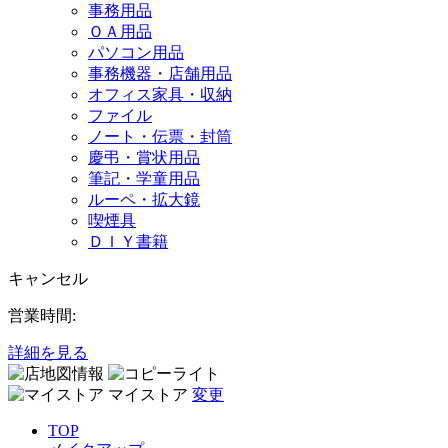
事務用品
ＯＡ用品
パソコン用品
事務機器・店舗用品
オフィス家具・収納
ファイル
ノート・伝票・封筒
慶弔・賞状用品
筆記・学童用品
ルーペ・拡大鏡
喫煙具
ＤＩＹ書籍
キャンセル
営業時間:
詳細を見る
マイストア
変更
TOP