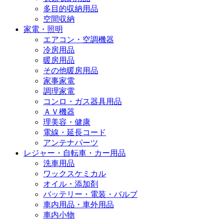
多目的収納用品
空間収納
家電・照明
エアコン・空調機器
冷房用品
暖房用品
その他暖房用品
家事家電
調理家電
コンロ・ガス器具用品
ＡＶ機器
理美容・健康
電線・延長コード
アンテナパーツ
レジャー・自転車・カー用品
洗車用品
ワックスケミカル
オイル・添加剤
バッテリー・電装・バルブ
車内用品・車外用品
車内小物