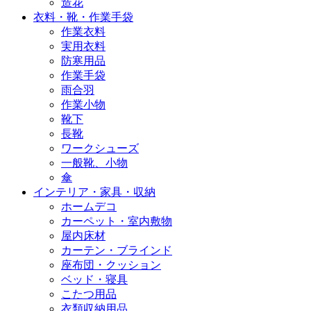
造花
衣料・靴・作業手袋
作業衣料
実用衣料
防寒用品
作業手袋
雨合羽
作業小物
靴下
長靴
ワークシューズ
一般靴、小物
傘
インテリア・家具・収納
ホームデコ
カーペット・室内敷物
屋内床材
カーテン・ブラインド
座布団・クッション
ベッド・寝具
こたつ用品
衣類収納用品