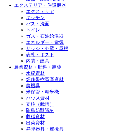
エクステリア・住設機器
エクステリア
キッチン
バス・洗面
トイレ
ガス・石油給湯器
エネルギー・電気
サッシ・外壁・屋根
表札・ポスト
内装・建具
農業資材・肥料・農薬
水稲資材
畑作果樹畜産資材
農機具
米保管・精米機
ハウス資材
支柱（栽培）
防鳥防獣資材
収穫資材
出荷資材
昇降器具・運搬具