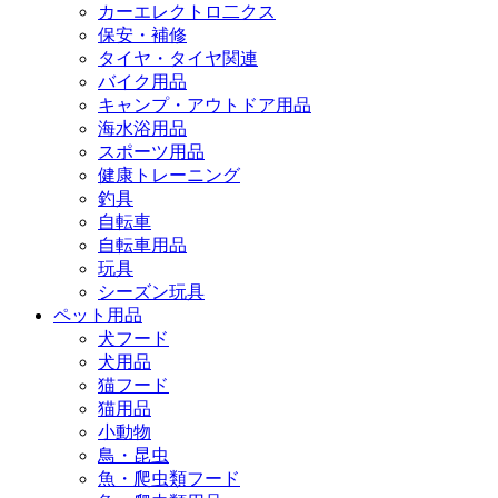
カーエレクトロ二クス
保安・補修
タイヤ・タイヤ関連
バイク用品
キャンプ・アウトドア用品
海水浴用品
スポーツ用品
健康トレーニング
釣具
自転車
自転車用品
玩具
シーズン玩具
ペット用品
犬フード
犬用品
猫フード
猫用品
小動物
鳥・昆虫
魚・爬虫類フード