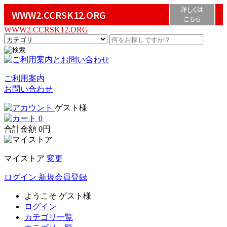
詳しくは
WWW2.CCRSK12.ORG
こちら
WWW2.CCRSK12.ORG
ご利用案内
お問い合わせ
ゲスト様
0
合計金額
0円
マイストア
変更
ログイン
新規会員登録
ようこそ
ゲスト様
ログイン
カテゴリ一覧