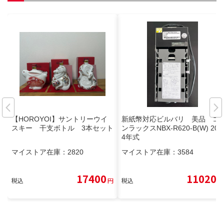
【HOROYOI】サントリーウイ
新紙幣対応ビルバリ 美品 コ
スキー 干支ボトル 3本セット
ンラックスNBX-R620-B(W) 202
4年式
マイストア在庫：
2820
マイストア在庫：
3584
17400
11020
税込
円
税込
円