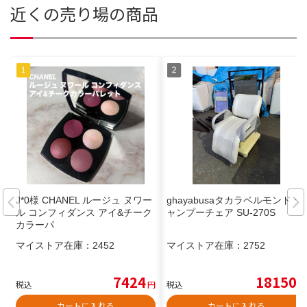
近くの売り場の商品
J*0様 CHANEL ルージュ ヌワー
ghayabusaタカラベルモンド シ
ル コンフィダンス アイ&チーク
ャンプーチェア SU-270S
カラーパ
マイストア在庫：
2452
マイストア在庫：
2752
7424
18150
税込
円
税込
円
カートに入れる
カートに入れる