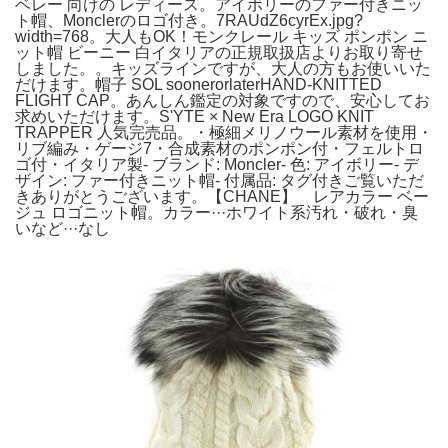
ベレー 向けの レディース。アイボリーのファー付きニッ
ト帽、Monclerのロゴ付き。7RAUdZ6cyrEx.jpg?
width=768。大人もOK！モンクレール キッズ ポンポン ニ
ット帽 ビーニー 白イタリアの正規取扱店よりお取り寄せ
しました。。キッズラインですが、大人の方もお使いいた
だけます。帽子 SOL soonerorlaterHAND-KNITTED
FLIGHT CAP。あんしん鑑定の対象ですので、安心してお
求めいただけます。S'YTE × New Era LOGO KNIT
TRAPPER 人気完売品。・極細メリノウール素材を使用・
リブ編み・ゲージ7・合成素材のポンポン付・フェルトロ
ゴ付・イタリア製- ブランド: Moncler- 色: アイボリー- デ
ザイン: ファー付きニット帽- 付属品: タグ付きご覧いただ
きありがとうございます。【CHANE】 レアカラー ベー
ジュ ロゴニット帽。カラー···ホワイト系汚れ・破れ・臭
いなど···なし