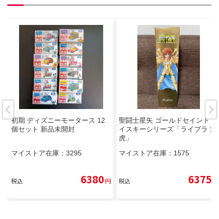
初期 ディズニーモータース 12
聖闘士星矢 ゴールドセイント ウ
個セット 新品未開封
イスキーシリーズ「ライブラ 童
虎」
マイストア在庫：
3295
マイストア在庫：
1575
6380
6375
税込
円
税込
円