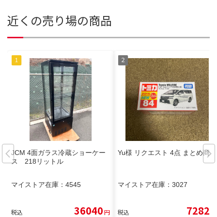
近くの売り場の商品
JCM 4面ガラス冷蔵ショーケー
Yu様 リクエスト 4点 まとめ商品
ス 218リットル
マイストア在庫：
4545
マイストア在庫：
3027
36040
7282
税込
円
税込
円