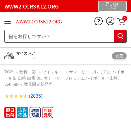
詳しくは
WWW2.CCRSK12.ORG
こちら
0
WWW2.CCRSK12.ORG
マイストア
変更
TOP
飲料・酒
ウイスキー
サントリー プレミアム ハイボ
ール缶 山崎 白州 9缶 サントリープレミアムハイボール〈山崎〉
350ml缶」数量限定新発売
(2835)