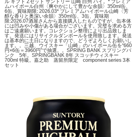
ル ギフト Zセット サントリー 山崎 白州 ハイ。* プレミア
ムハイボール白州〈爽やかにして豊かな余韻〉350ml缶、
6缶、賞味期限: 2026.03* プレミアムハイボール山崎〈芳
醇な香りと奥深い余韻〉350ml缶、3缶、賞味期
限:2026.07酒屋さんから直接購入したものですが、缶本体
には凹みや小傷がある場合がございます。完璧を求める方
はご遠慮願います。コレクション整理により出品致しま
す。発送にはリサイクルダンボールを使用致します。発送
は基本的に土日になりますので、どうぞよろしくお願いし
ます。。三越、ウイスキー「山崎」のハイボール缶を“660
円×6缶＝3960円”で抽選。。SPRING BANK スプリングバ
ンク 5年。SPRINGBANK 8年 スコッチウィスキー
700ml 特級。嘉之助 蒸留所限定 component series 3本
セット