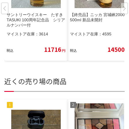
サントリーウイスキー たすき
【終売品】ニッカ 宮城峡2000's
TASUKI 100周年記念品 シリア
500ml 新品未開封
ルナンバー付
マイストア在庫：
3614
マイストア在庫：
4595
11716
14500
税込
円
税込
円
近くの売り場の商品