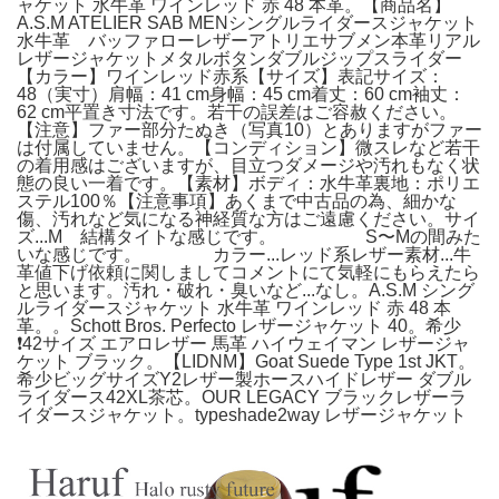
ャケット 水牛革 ワインレッド 赤 48 本革。【商品名】
A.S.M ATELIER SAB MENシングルライダースジャケット
水牛革 バッファローレザーアトリエサブメン本革リアル
レザージャケットメタルボタンダブルジップスライダー
【カラー】ワインレッド赤系【サイズ】表記サイズ：
48（実寸）肩幅：41 cm身幅：45 cm着丈：60 cm袖丈：
62 cm平置き寸法です。若干の誤差はご容赦ください。
【注意】ファー部分たぬき（写真10）とありますがファー
は付属していません。【コンディション】微スレなど若干
の着用感はございますが、目立つダメージや汚れもなく状
態の良い一着です。【素材】ボディ：水牛革裏地：ポリエ
ステル100％【注意事項】あくまで中古品の為、細かな
傷、汚れなど気になる神経質な方はご遠慮ください。サイ
ズ...M 結構タイトな感じです。 S〜Mの間みた
いな感じです。 カラー...レッド系レザー素材...牛
革値下げ依頼に関しましてコメントにて気軽にもらえたら
と思います。汚れ・破れ・臭いなど...なし。A.S.M シング
ルライダースジャケット 水牛革 ワインレッド 赤 48 本
革。。Schott Bros. Perfecto レザージャケット 40。希少
❗️42サイズ エアロレザー 馬革 ハイウェイマン レザージャ
ケット ブラック。【LIDNM】Goat Suede Type 1st JKT。
希少ビッグサイズY2レザー製ホースハイドレザー ダブル
ライダース42XL茶芯。OUR LEGACY ブラックレザーラ
イダースジャケット。typeshade2way レザージャケット