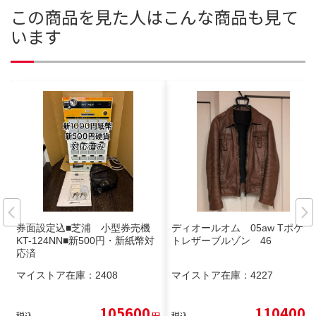
この商品を見た人はこんな商品も見て
います
券面設定込■芝浦 小型券売機
ディオールオム 05aw Tポケッ
KT-124NN■新500円・新紙幣対
トレザーブルゾン 46
応済
マイストア在庫：
2408
マイストア在庫：
4227
105600
110400
税込
円
税込
円