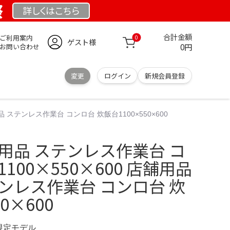
祭
詳しくは
こちら
合計金額
ご利用案内
0
ゲスト様
0円
お問い合わせ
変更
ログイン
新規会員登録
 ステンレス作業台 コンロ台 炊飯台1100×550×600
用品 ステンレス作業台 コ
100×550×600 店舗用品
ンレス作業台 コンロ台 炊
0×600
 限定モデル