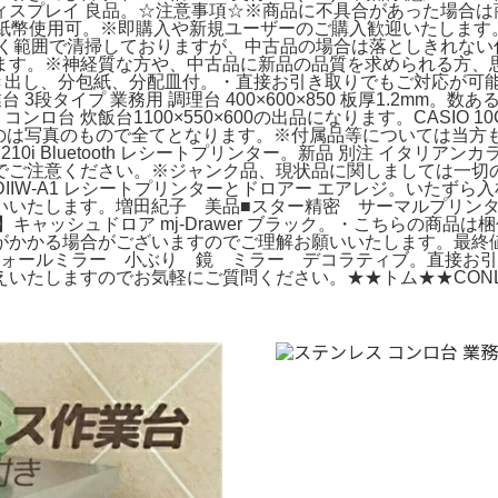
 ディスプレイ 良品。☆注意事項☆※商品に不具合があった場合
0 新紙幣使用可。※即購入や新規ユーザーのご購入歓迎いたします。12
届く範囲で清掃しておりますが、中古品の場合は落としきれない
ます。※神経質な方や、中古品に新品の品質を求められる方、
-3引き出し、分包紙、分配皿付。・直接お引き取りでもご対応が可
 3段タイプ 業務用 調理台 400×600×850 板厚1.2m
ロ台 炊飯台1100×550×600の出品になります。CASIO 1
るものは写真のもので全てとなります。※付属品等については当
10i Bluetooth レシートプリンター。新品 別注 イタリアン
でご注意ください。※ジャンク品、現状品に関しましては一切
。SII DIIW-A1 レシートプリンターとドロアー エアレジ。
いたします。増田紀子 美品■スター精密 サーマルプリンター＆
品】キャッシュドロア mj-Drawer ブラック。・こちらの商
かる場合がございますのでご理解お願いいたします。最終値下げ値下
ウォールミラー 小ぶり 鏡 ミラー デコラティブ。直接お
しますのでお気軽にご質問ください。★★トム★★CONLUX ビル