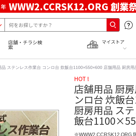
WWW2.CCRSK12.ORG 創業
周年
マイストア
店舗・チラシ検
索
品 ステンレス作業台 コンロ台 炊飯台1100×550×600 店舗用品 厨房用品
HOT !
店舗用品 厨房
ンロ台 炊飯台1
厨房用品 ステ
飯台1100×55
※WWW2.CCRSK12.ORG