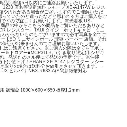
は商品到着後5日以内にご連絡お願いいたします。
30 店名等設定無料 シャープ XE-A147-W レジス
傷や汚れがある場合がございますのでご理解いただ
思っていたのと違ったなどと思われる方はご購入をご
能ですので宜しくお願いします。電光看板 US‐
m。数ある商品の中からこちらの商品をご覧いただきありがと
0CR レジスター。TAIJI タイジ ホットキャビ ミニ
方もわからないものもございますので必ず写真を全てご
カラー LED ミニサインポール 理容 バーバー 店舗。それ
の保証が出来ませんのでご理解お願いいたします。
いたずら入札はご遠慮ください。※ご購入の際は全てを了承し
ドロアー■MCP31LB。(引き取り限定)ホシザキ
品は梱包、発送たのメル便にて発送の予定です。※沖縄
げ！SHARP XE-A147 レジスター レシー
引き取りの場合は送料分お値引きさせて頂きます。・
バリ NBX-R633-A(SN)新紙幣対応