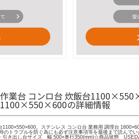
いて
受
る
業台 コンロ台 炊飯台1100×550×
100×550×600の詳細情報
0×550×600。ステンレス コンロ台 業務用 調理台 1800×600
お取引時のトラブルを防ぐ為にも必ず注意事項等を最後まで読ん
・引き出し台サイズ 幅 500×奥行350(mm)☆商品状態 U