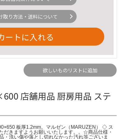
け取り方法・送料について
カートに入れる
欲しいものリストに追加
600 店舗用品 厨房用品 ステ
×650 板厚1.2mm。マルゼン（MARUZEN） ◇ ス
でいただきますようお願いいたします。。☆商品仕様・
SED品・洗い傷や落とし切れなかった汚れ等ございま