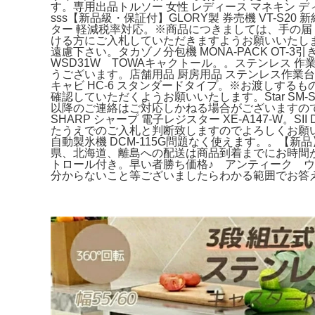
す。専用出品トルソー 女性 レディース マネキン
sss【新品級・保証付】GLORY製 券売機 VT-S2
ター 軽減税率対応。※商品につきましては、手の
ける方にご入札していただきますようお願いいたし
遠慮下さい。タカゾノ分包機 MONA-PACK OT
WSD31W TOWAキャクトール。。ステンレス 作業台
うございます。店舗用品 厨房用品 ステンレス作業台 コン
キャビ HC-6 スタンダードタイプ。※お渡しす
確認していただくようお願いいたします。Star SM-S2
以降のご連絡はご対応しかねる場合がございますの
SHARP シャープ 電子レジスター XE-A147-W
たうえでのご入札と判断致しますのでよろしくお願い
自動製氷機 DCM-115G問題なく使えます。。【新
県、北海道、離島への配送は商品到着までにお時間がか
トロール付き。早い者勝ち価格♪ アンティーク 
分からないこと等ございましたらわかる範囲でお答えいた