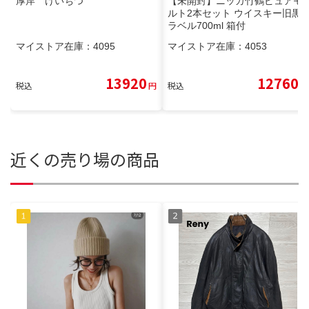
厚岸 けいちつ
【未開封】ニッカ竹鶴ピュアモ
ルト2本セット ウイスキー旧黒
ラベル700ml 箱付
マイストア在庫：
4095
マイストア在庫：
4053
13920
12760
税込
円
税込
円
近くの売り場の商品