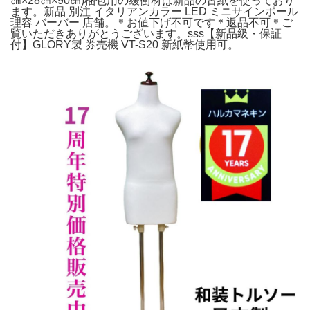
㎝×28㎝×90㎝)梱包用の緩衝材は新品の古紙を使っており
ます。新品 別注 イタリアンカラー LED ミニサインポール
理容 バーバー 店舗。＊お値下げ不可です＊返品不可＊ご
覧いただきありがとうございます。sss【新品級・保証
付】GLORY製 券売機 VT-S20 新紙幣使用可。