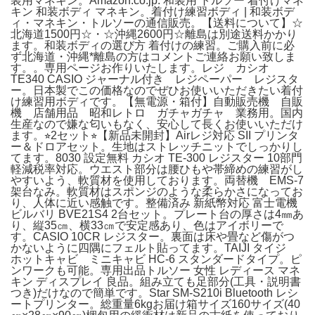
装用マネキン。Amazon.co.jp: 和装用 トルソー 着付けマネ
キン 和装ボディ マネキン。着付け練習ボディ | 和装ボデ
ィ・マネキン・トルソーの通信販売。【送料について】☆
北海道1500円☆・☆沖縄2600円☆離島は別途送料かかり
ます。和装ボディの選び方 着付けの練習。ご購入前に必
ず北海道・沖縄*離島の方はコメントご連絡お願い致しま
す。。専用ページお作りいたします。レジ カシオ
TE340 CASIO ジャーナル付き レジペーパー レジスタ
ー。日本製でこの価格なのでぜひお使いいただきたい着付
け練習用ボディです。【無電源・箱付】自動販売機 自販
機 店舗用品 昭和レトロ ガチャガチャ 業務用。国内
生産なので嫌な匂いもなく、安心して長くお使いいただけ
ます。⭐︎2セット⭐︎【新品未開封】Airレジ対応 SII プリンタ
ー＆ドロアセット。生地はストレッチニットでしっかりし
てます。8030 設定無料 カシオ TE-300 レジスター 10部門
軽減税率対応。ウエスト部分は腰ひもや帯締めの練習がし
やすいよう、軟質材を使用しております。両替機 EMS-7
架台なみ。軟質材はスポンジのような柔らかさになってお
り、人体に近い感触です。整備済み 新紙幣対応 富士電機
ビルバリ BVE21S4 2台セット。プレート台の厚さは4㎜あ
り、縦35㎝、横33㎝で安定感あり、色はアイボリーで
す。CASIO 10CR レジスター。裏面は床や畳など傷がつ
かないように四隅にフェルト貼ってます。TAIJI タイジ
ホットキャビ ミニキャビ HC-6 スタンダードタイプ。ピ
ンワークも可能。専用出品トルソー 女性 レディース マネ
キン ディスプレイ 良品。組み立ても足部分(工具・説明書
つき)だけなので簡単です。Star SM-S210i Bluetooth レシ
ートプリンター。総重量6kgお届け箱サイズ160サイズ(40