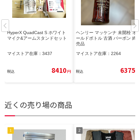
HyperX QuadCast S ホワイト
ヘンリー マッケンナ 未開栓 オ
マイク&アームスタンドセット
ールドボトル 古酒 バーボン 終
売品
マイストア在庫：
3437
マイストア在庫：
2264
8410
6375
税込
円
税込
円
近くの売り場の商品