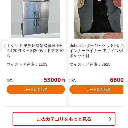
ホシザキ 業務用冷凍冷蔵庫 HR
Schott レザージャケット用ボア
F-120ZF3 三相200V 4ドア 2凍2
インナーライナー 黒サイズ34革
冷
ポケット付
マイストア在庫：
1103
マイストア在庫：
2628
53000
6600
税込
円
税込
円
カートに入れる
カートに入れる
このカテゴリをもっと見る