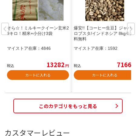
そら☆！ミルキークイーン玄米2
爆安!!【コーヒー生豆】ジャバ/
9キロ！精米+小分け3袋
ロブスタ/インドネシア 8kg※送
料無料
マイストア在庫：
4846
マイストア在庫：
1592
13282
7166
税込
円
税込
円
カートに入れる
カートに入れる
このカテゴリをもっと見る
カスタマーレビュー