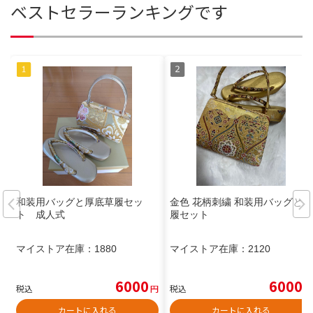
ベストセラーランキングです
和装用バッグと厚底草履セッ
金色 花柄刺繍 和装用バッグと草
ト 成人式
履セット
マイストア在庫：
1880
マイストア在庫：
2120
6000
6000
税込
円
税込
円
カートに入れる
カートに入れる