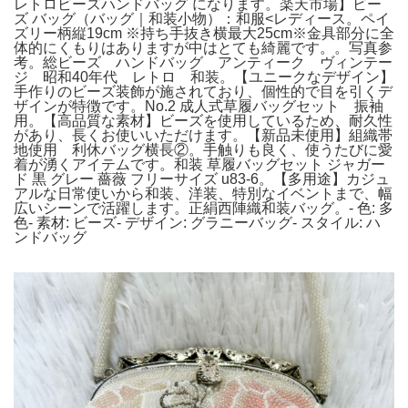
レトロビーズハンドバッグ になります。楽天市場】ビー
ズ バッグ（バッグ｜和装小物）：和服<レディース。ペイ
ズリー柄縦19cm ※持ち手抜き横最大25cm※金具部分に全
体的にくもりはありますが中はとても綺麗です。。写真参
考。総ビーズ ハンドバッグ アンティーク ヴィンテー
ジ 昭和40年代 レトロ 和装。【ユニークなデザイン】
手作りのビーズ装飾が施されており、個性的で目を引くデ
ザインが特徴です。No.2 成人式草履バッグセット 振袖
用。【高品質な素材】ビーズを使用しているため、耐久性
があり、長くお使いいただけます。【新品未使用】組織帯
地使用 利休バッグ横長②。手触りも良く、使うたびに愛
着が湧くアイテムです。和装 草履バッグセット ジャガー
ド 黒 グレー 薔薇 フリーサイズ u83-6。【多用途】カジュ
アルな日常使いから和装、洋装、特別なイベントまで、幅
広いシーンで活躍します。正絹西陣織和装バッグ。- 色: 多
色- 素材: ビーズ- デザイン: グラニーバッグ- スタイル: ハ
ンドバッグ