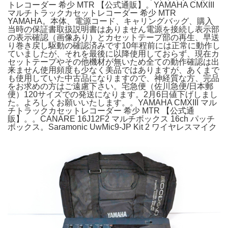
トレコーダー 希少 MTR 【公式通販】。YAMAHA CMXIII
マルチトラックカセットレコーダー 希少 MTR
YAMAHA。本体、電源コード、キャリングバッグ、購入
当時の保証書取扱説明書はありません電源を接続し表示部
の表示確認（画像あり）とカセットテープ部の再生、早送
り巻き戻し駆動の確認済みです10年程前には正常に動作し
ていましたが、それを最後に以降使用しておらず、現在カ
セットテープやその他機材が無いため全ての動作確認は出
来ません使用頻度も少なく美品ではありますが、あくまで
も使用していた中古品になりますので、神経質な方、完品
をお求めの方はご遠慮下さい。宅急便（佐川急便/日本郵
便）120サイズでの発送になります。2月6日値下げしまし
た。よろしくお願いいたします。。YAMAHA CMXIII マル
チトラックカセットレコーダー 希少 MTR 【公式通
販】。。CANARE 16J12F2 マルチボックス 16ch パッチ
ボックス。Saramonic UwMic9-JP Kit 2 ワイヤレスマイク