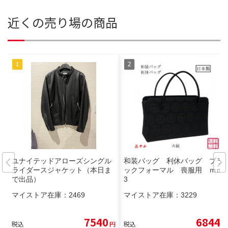
近くの売り場の商品
ユナイテッドアローズシングル
和装バッグ 利休バッグ ブラ
ライダースジャケット（本日ま
ックフォーマル 喪服用 ｍｍ-
で出品）
3
マイストア在庫：
2469
マイストア在庫：
3229
7540
6844
税込
円
税込
円