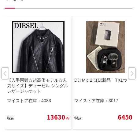
【入手困難☆超高価モデル☆人
DJI Mic 2 ほぼ新品 TX1つ
気サイズ】ディーゼル シングル
レザージャケット
マイストア在庫：
4083
マイストア在庫：
3017
13630
6450
税込
円
税込
円