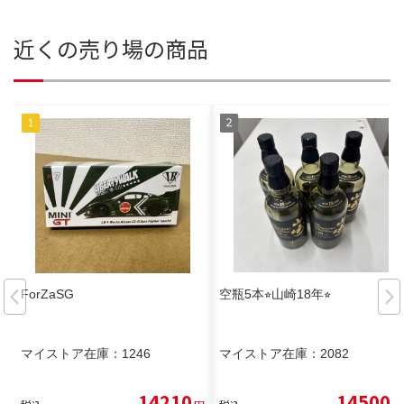
近くの売り場の商品
ForZaSG
空瓶5本⭐︎山崎18年⭐︎
マイストア在庫：
1246
マイストア在庫：
2082
14210
14500