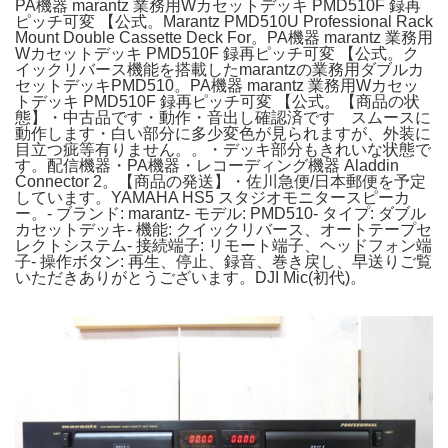
PA機器 marantz 業務用Wカセットデッキ PMD510F 録再
ピッチ可変 【公式。Marantz PMD510U Professional Rack
Mount Double Cassette Deck For。PA機器 marantz 業務用
Wカセットデッキ PMD510F 録再ピッチ可変 【公式。ク
イックリバース機能を搭載したmarantzの業務用ダブルカ
セットデッキPMD510。PA機器 marantz 業務用Wカセッ
トデッキ PMD510F 録再ピッチ可変 【公式。【商品の状
態】・中古品です・動作・音出し確認済です スムースに
動作します・白い部分に多少変色が見られますが、外装に
目立つ疵等有りません。。・デッキ部分もきれいな状態で
す。配信機器・PA機器・レコーディング機器 Aladdin
Connector 2。【商品の発送】・佐川急便/日本郵便を予定
しています。YAMAHA HS5 スタジオモニタースピーカ
ー。- ブランド: marantz- モデル: PMD510- タイプ: ダブル
カセットデッキ- 機能: クイックリバース、オートテープセ
レクトシステム- 接続端子: リモート端子、ヘッドフォン端
子- 操作ボタン: 再生、停止、録音、巻き戻し、早送りご覧
いただきありがとうございます。DJI Mic(初代)。