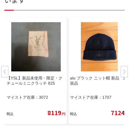
【YSL】新品未使用・限定・ク
alo ブラック ニット帽 新品 正
チュールミニクラッチ 825
規品
マイストア在庫：
3072
マイストア在庫：
1707
8119
7124
税込
円
税込
円