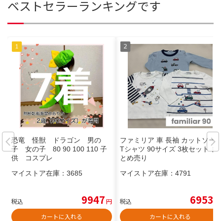
ベストセラーランキングです
恐竜 怪獣 ドラゴン 男の
ファミリア 車 長袖 カットソー
子 女の子 80 90 100 110 子
Tシャツ 90サイズ 3枚セット ま
供 コスプレ
とめ売り
マイストア在庫：
3685
マイストア在庫：
4791
9947
6953
税込
円
税込
円
カートに入れる
カートに入れる