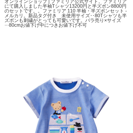
オンラインショップ | ファミリア公式サイト。ファミリア
にて購入しました半袖Tシャツ13200円と半ズボン8800円
のセットです。。ファミリア 110 半袖・半ズボンセット -
メルカリ。新品タグ付き 未使用サイズ‥80Tシャツも半
ズボンも刺繍がとっても可愛いです。バラ売り×サイズ
···80cmお値下げ中につきお値下げ不可