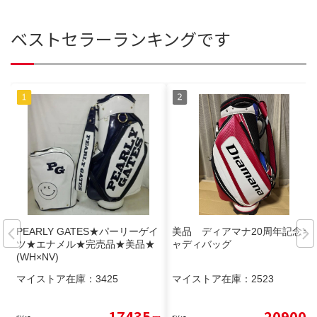
ベストセラーランキングです
PEARLY GATES★パーリーゲイ
美品 ディアマナ20周年記念キ
ツ★エナメル★完売品★美品★
ャディバッグ
(WH×NV)
マイストア在庫：
3425
マイストア在庫：
2523
17435
20900