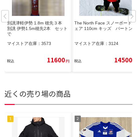
別誂津軽伊勢 1.8m 穂先３本
The North Face スノーボードウ
別誂 伊勢1.5m穂先2本 セット
ェア 110cm キッズ バートン
で
マイストア在庫：
3573
マイストア在庫：
3124
11600
14500
税込
円
税込
円
近くの売り場の商品