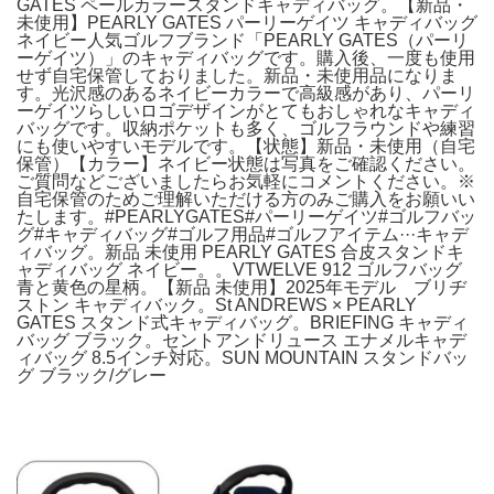
GATES ペールカラースタンドキャディバッグ。【新品・
未使用】PEARLY GATES パーリーゲイツ キャディバッグ
ネイビー人気ゴルフブランド「PEARLY GATES（パーリ
ーゲイツ）」のキャディバッグです。購入後、一度も使用
せず自宅保管しておりました。新品・未使用品になりま
す。光沢感のあるネイビーカラーで高級感があり、パーリ
ーゲイツらしいロゴデザインがとてもおしゃれなキャディ
バッグです。収納ポケットも多く、ゴルフラウンドや練習
にも使いやすいモデルです。【状態】新品・未使用（自宅
保管）【カラー】ネイビー状態は写真をご確認ください。
ご質問などございましたらお気軽にコメントください。※
自宅保管のためご理解いただける方のみご購入をお願いい
たします。#PEARLYGATES#パーリーゲイツ#ゴルフバッ
グ#キャディバッグ#ゴルフ用品#ゴルフアイテム···キャデ
ィバッグ。新品 未使用 PEARLY GATES 合皮スタンドキ
ャディバッグ ネイビー。。VTWELVE 912 ゴルフバッグ
青と黄色の星柄。【新品 未使用】2025年モデル ブリヂ
ストン キャディバック。St ANDREWS × PEARLY
GATES スタンド式キャディバッグ。BRIEFING キャディ
バッグ ブラック。セントアンドリュース エナメルキャデ
ィバッグ 8.5インチ対応。SUN MOUNTAIN スタンドバッ
グ ブラック/グレー