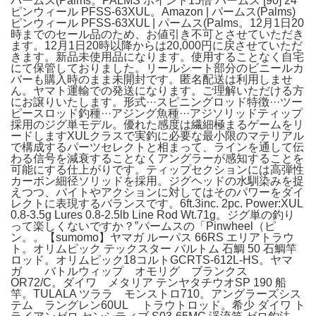
パームス(Palms。PALMS ポイント15倍 パームス [90] 24
ピンウィール PFSS-63XUL。Amazon | パームス(Palms)
ピンウィール PFSS-63XUL | パームス(Palms。12月1日20
時までのセール品のため、お値引き不可とさせていただき
ます。12月1日20時以降からは20,000円に戻させていただ
きます。新品未使用品になります。使用することなく自宅
にて保管しておりました。リールシート部分のビニールカ
バーも購入時のまま未開封です。匿名配送は利用しませ
ん。ヤマト運輸での発送になります。ご理解いただける方
にお譲りいたします。形式···スピニングロッド特徴···ツー
ピースロッド釣種···アジング魚種···アジソリッドティップ
採用のジグ単モデル。優れた感度は繊細極まるゲームをリ
ードしますXULクラスで実釣に必要な最小限のマテリアル
で構成するパーツセレクトと相まって、ラインを通して伝
わる信号を減衰することなくアングラーが感知することを
可能にする仕上がりです。ティップセクションには高弾性
カーボン細径ソリッドを採用。ジグヘッドの水馴染みを捉
えつつ、バイトやアクションに対してはそのパワーをダイ
レクトに表現するバランスです。6ft.3inc. 2pc. Power:XUL
0.8-3.5g Lures 0.8-2.5lb Line Rod Wt.71g。ジグ単の釣り
って楽しくないですか？”パームスの「Pinwheel（ピ
ン。。【sumomo】ヤマガ ルーパス 66RS エリアトラウ
ト。オリムピック テックスター バルトム 石鯛 50 石鯛竿
ロッド。オリムピック18コルトGCRTS-612L-HS。ヤマ
ガ バトルウィップ オモリグ ブランクス
OR72/C。ダイワ メタリア テンヤタチウオSP 190 船
竿。TULALA ツララ モンストロ710。アングラーズシス
テム ラングレン60UL トラウトロッド。希少 ダイワ ト