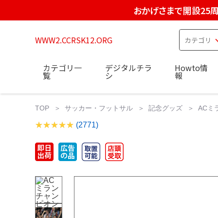
おかげさまで開設25
WWW2.CCRSK12.ORG
カテゴリ一
デジタルチラ
Howto情
覧
シ
報
TOP
サッカー・フットサル
記念グッズ
ACミ
(2771)