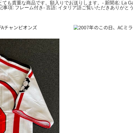
商品です。額入りでお送りします。- 新聞名: La Gazzetta 
- 特記事項: フレーム付き- 言語: イタリア語ご覧いただきありが