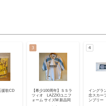
応援歌CD
【希少100周年】ＳＳラ
イングランド
ツィオ LAZZIOユニフ
念スカーフ
ォーム サイズM 新品同
ンブリー
様
代表