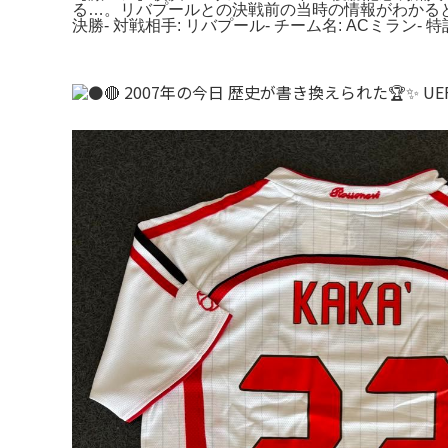
る…。リバプールとの決戦前の当時の情報がわかるとても貴重な
決勝- 対戦相手: リバプール- チーム名: ACミラン