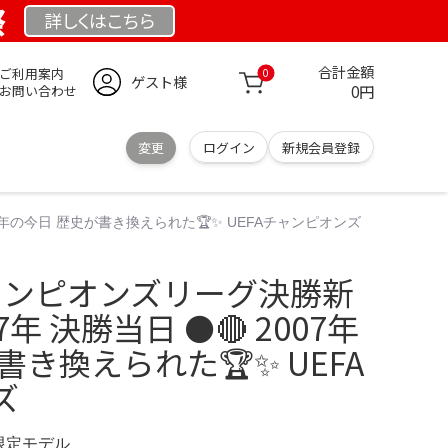
祭
詳しくは
こちら
合計金額
ご利用案内
0
ゲスト様
0円
お問い合わせ
変更
ログイン
新規会員登録
07年の今日 歴史が書き換えられた🏆✨ UEFAチャンピオンズ
チャンピオンズリーグ決勝新
7年 決勝当日 ⚫️🔴 2007年
書き換えられた🏆✨ UEFA
ズ
 限定モデル